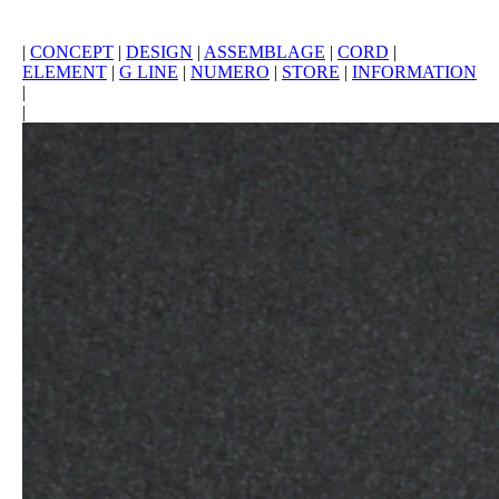
|
CONCEPT
|
DESIGN
|
ASSEMBLAGE
|
CORD
|
ELEMENT
|
G LINE
|
NUMERO
|
STORE
|
INFORMATION
|
|