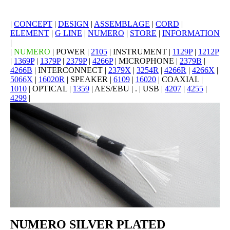
|
CONCEPT
|
DESIGN
|
ASSEMBLAGE
|
CORD
|
ELEMENT
|
G LINE
|
NUMERO
|
STORE
|
INFORMATION
|
|
NUMERO
| POWER |
2105
| INSTRUMENT |
1129P
|
1212P
|
1369P
|
1379P
|
2379P
|
4266P
| MICROPHONE |
2379B
|
4266B
| INTERCONNECT |
2379X
|
3254R
|
4266R
|
4266X
|
5066X
|
16020R
| SPEAKER |
6109
|
16020
| COAXIAL |
1010
| OPTICAL |
1359
| AES/EBU | . | USB |
4207
|
4255
|
4299
|
NUMERO SILVER PLATED